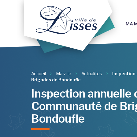
Gestion des traceurs
MA M
Accueil
Ma ville
Actualités
Inspection
Brigades de Bondoufle
Inspection annuelle 
Communauté de Bri
Bondoufle