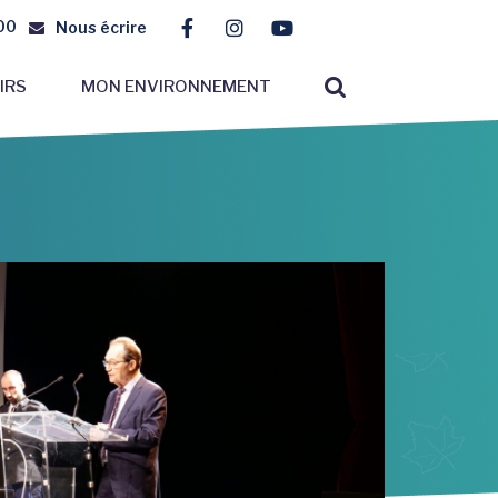
00
Nous écrire
Lien vers le compte Facebook
Lien vers le compte Instagr
Lien vers la chaîne You
RECHERCHE
IRS
MON ENVIRONNEMENT
FERMER