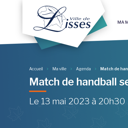
Gestion des traceurs
MA M
Accueil
Ma ville
Agenda
Match de han
Match de handball s
Le
13
mai
2023
à 20h30