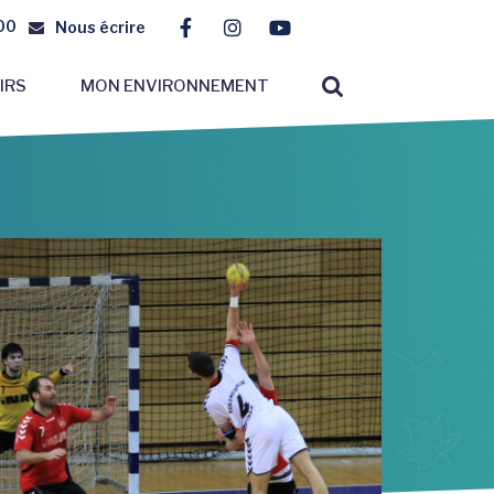
00
Nous écrire
Lien vers le compte Facebook
Lien vers le compte Instagr
Lien vers la chaîne You
RECHERCHE
IRS
MON ENVIRONNEMENT
FERMER