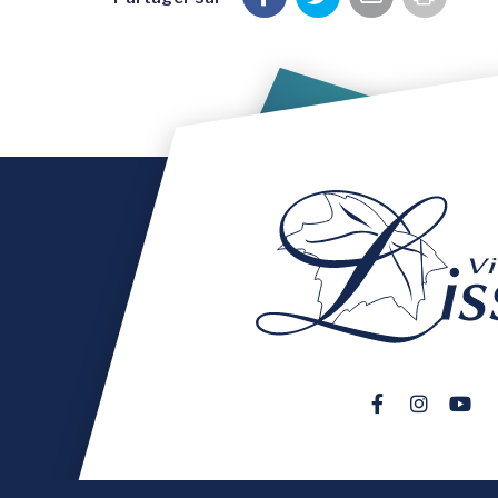
Imprim
Lien vers le 
Lien vers
Lien 