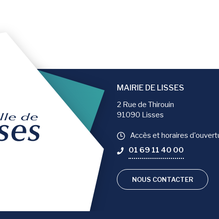
er la page
MAIRIE DE LISSES
2 Rue de Thirouin
91090 Lisses
Accès et horaires d'ouvert
01 69 11 40 00
NOUS CONTACTER
compte Facebook
 le compte Instagram
vers la chaîne Youtube