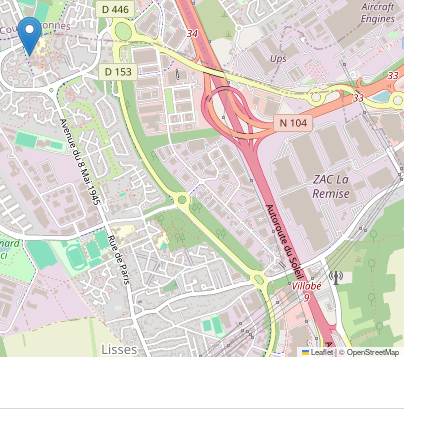
Leaflet
|
©
OpenStreetMap