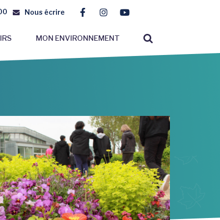
00
Nous écrire
Lien vers le compte Facebook
Lien vers le compte Instagr
Lien vers la chaîne You
RECHERCHE
IRS
MON ENVIRONNEMENT
FERMER