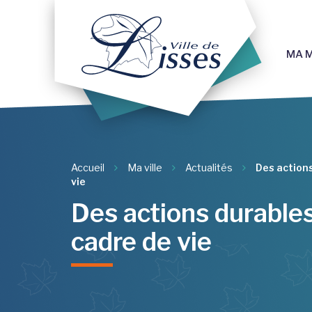
Gestion des traceurs
MA M
Accueil
Ma ville
Actualités
Des actions
vie
Des actions durables
cadre de vie