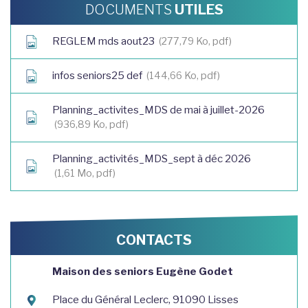
DOCUMENTS
UTILES
REGLEM mds aout23
277,79
Ko
, pdf
infos seniors25 def
144,66
Ko
, pdf
Planning_activites_MDS de mai à juillet-2026
936,89
Ko
, pdf
Planning_activités_MDS_sept à déc 2026
1,61
Mo
, pdf
CONTACTS
Maison des seniors Eugène Godet
Place du Général Leclerc, 91090 Lisses