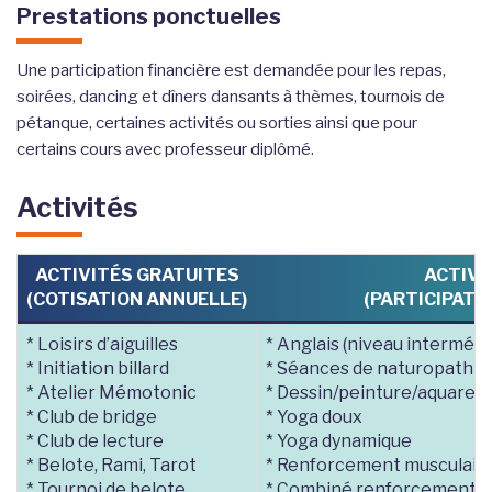
Prestations ponctuelles
Une participation financière est demandée pour les repas,
soirées, dancing et dîners dansants à thèmes, tournois de
pétanque, certaines activités ou sorties ainsi que pour
certains cours avec professeur diplômé.
Activités
ACTIVITÉS GRATUITES
ACTIVI
(COTISATION ANNUELLE)
(PARTICIPATI
* Loisirs d’aiguilles
* Anglais (niveau intermédi
* Initiation billard
* Séances de naturopathie
* Atelier Mémotonic
* Dessin/peinture/aquarell
* Club de bridge
* Yoga doux
* Club de lecture
* Yoga dynamique
* Belote, Rami, Tarot
* Renforcement musculair
* Tournoi de belote
* Combiné renforcement s