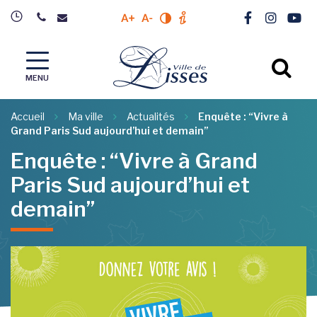
Gestion des traceurs
Lien vers l
Lien ver
Lien 
Augmenter la taille du texte
Diminuer la taille du texte
Modifier le contrastre du site
Plus d'info sur l'accessibili
Al
MENU
Accueil
Ma ville
Actualités
Enquête : “Vivre à
Grand Paris Sud aujourd’hui et demain”
Enquête : “Vivre à Grand
Paris Sud aujourd’hui et
demain”