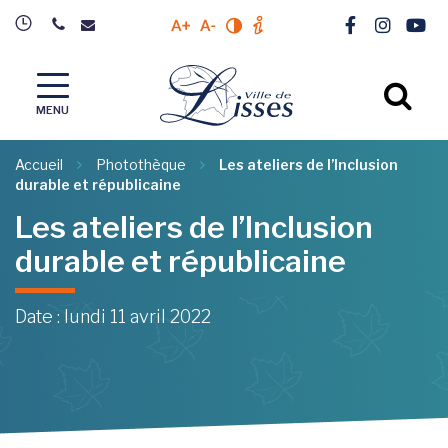
Gestion des traceurs
Lien vers l
Lien ver
Lien 
Augmenter la taille du texte
Diminuer la taille du texte
Modifier le contrastre du site
Plus d'info sur l'accessibili
Al
MENU
Accueil
Photothèque
Les ateliers de l’Inclusion
durable et républicaine
Les ateliers de l’Inclusion
durable et républicaine
Date : lundi 11 avril 2022