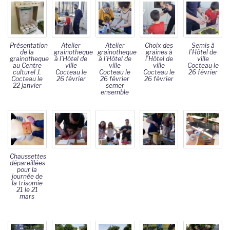
Présentation
Atelier
Atelier
Choix des
Semis à
de la
grainotheque
grainotheque
graines à
l’Hôtel de
grainotheque
à l’Hôtel de
à l’Hôtel de
l’Hôtel de
ville
au Centre
ville
ville
ville
Cocteau le
culturel J.
Cocteau le
Cocteau le
Cocteau le
26 février
Cocteau le
26 février
26 février
26 février
22 janvier
semer
ensemble
Chaussettes
dépareillées
pour la
journée de
la trisomie
21 le 21
mars