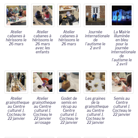
Atelier
Atelier
Atelier
Journée
La Mairie
cabanes à
cabanes à
cabanes à
internationale
illuminée
hérissons le
hérissons le
hérissons le
de
en bleu
26 mars
26 mars
26 mars
l’autisme le
pour la
avec les
2 avril
journée
enfants
internationale
de
l’autisme le
2 avril
Atelier
Atelier
Godet de
Les graines
Semis au
grainotheque
grainotheque
semis en
de la
Centre
au Centre
au Centre
récup au
grainotheque
culturel J.
culturel J.
culturel J.
Centre
au Centre
Cocteau le
Cocteau le
Cocteau le
culturel J.
culturel J.
22 janvier
22 janvier
22 janvier
Cocteau le
Cocteau le
arrosage
22 janvier
22 janvier