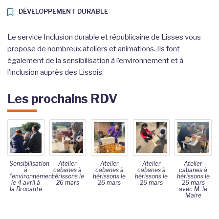
DÉVELOPPEMENT DURABLE
Le service Inclusion durable et républicaine de Lisses vous
propose de nombreux ateliers et animations. Ils font
également de la sensibilisation à l’environnement et à
l’inclusion auprès des Lissois.
Les prochains RDV
Sensibilisation
Atelier
Atelier
Atelier
Atelier
à
cabanes à
cabanes à
cabanes à
cabanes à
l’environnement
hérissons le
hérissons le
hérissons le
hérissons le
le 4 avril à
26 mars
26 mars
26 mars
26 mars
la Brocante
avec M. le
Maire