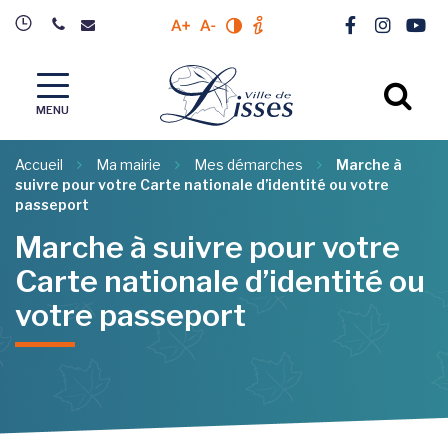
Gestion des traceurs
Lien vers l
Lien ver
Lien 
Augmenter la taille du texte
Diminuer la taille du texte
Modifier le contrastre du site
Plus d'info sur l'accessibili
Al
MENU
Accueil
Ma mairie
Mes démarches
Marche à
suivre pour votre Carte nationale d’identité ou votre
passeport
Marche à suivre pour votre
Carte nationale d’identité ou
votre passeport