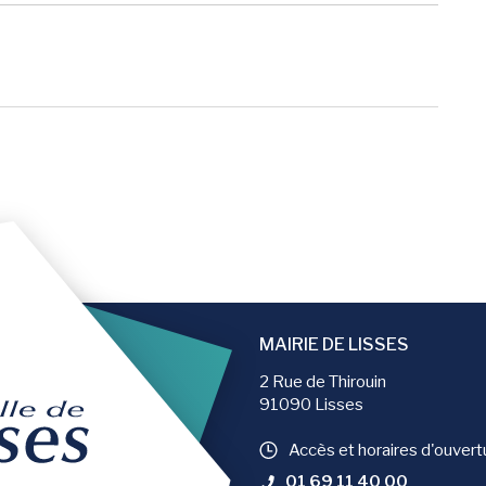
er la page
MAIRIE DE LISSES
2 Rue de Thirouin
91090 Lisses
Accès et horaires d'ouvert
01 69 11 40 00