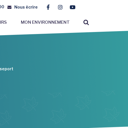
00
Nous écrire
Lien vers le compte Facebook
Lien vers le compte Instagr
Lien vers la chaîne You
RECHERCHE
IRS
MON ENVIRONNEMENT
FERMER
sseport