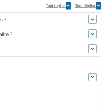
Tout replier
Tout déplier
s ?
alité ?