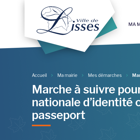
Gestion des traceurs
MA M
Accueil
Ma mairie
Mes démarches
Mar
Marche à suivre pour
nationale d’identité 
passeport