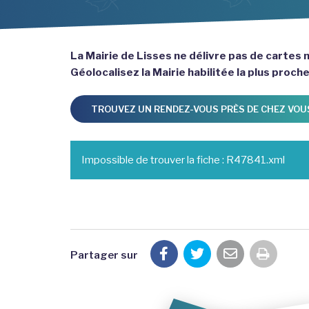
La Mairie de Lisses ne délivre pas de cartes n
Géolocalisez la Mairie habilitée la plus proch
TROUVEZ UN RENDEZ-VOUS PRÈS DE CHEZ VOU
Impossible de trouver la fiche : R47841.xml
Partager sur
Imprim