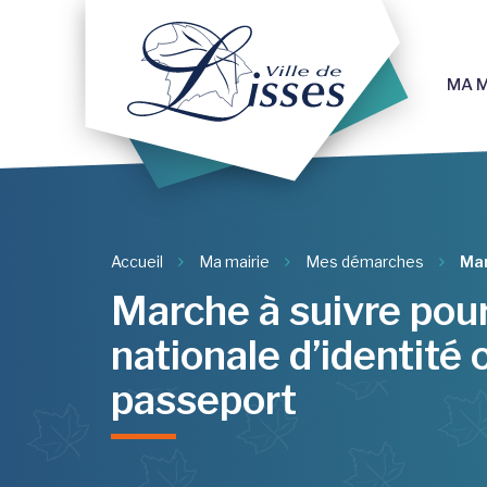
Gestion des traceurs
MA M
Accueil
Ma mairie
Mes démarches
Mar
Marche à suivre pour
nationale d’identité 
passeport