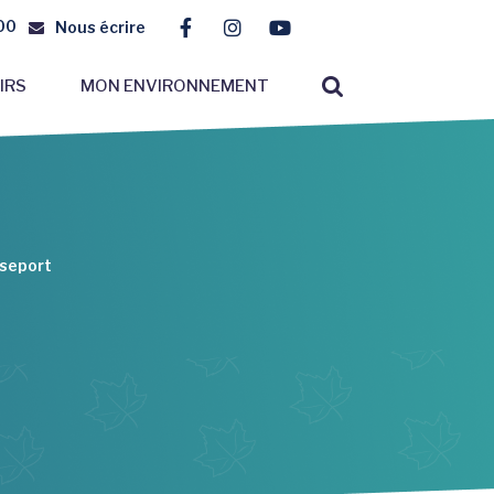
00
Nous écrire
Lien vers le compte Facebook
Lien vers le compte Instagr
Lien vers la chaîne You
RECHERCHE
IRS
MON ENVIRONNEMENT
FERMER
sseport