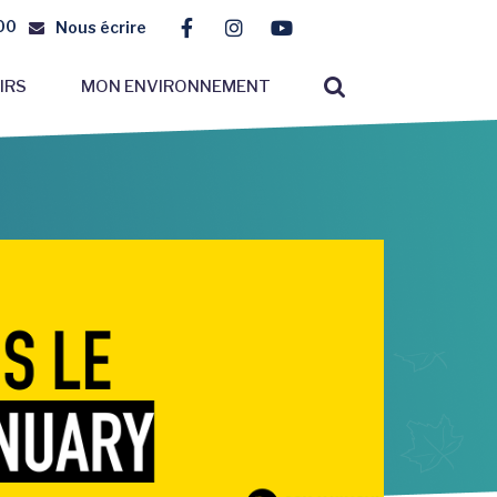
00
Nous écrire
Lien vers le compte Facebook
Lien vers le compte Instagr
Lien vers la chaîne You
RECHERCHE
IRS
MON ENVIRONNEMENT
FERMER