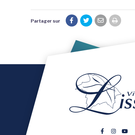
Partager sur
Imprim
Lien vers le 
Lien vers
Lien 