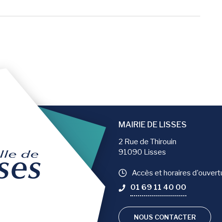
er la page
MAIRIE DE LISSES
2 Rue de Thirouin
91090 Lisses
Accès et horaires d'ouvert
01 69 11 40 00
NOUS CONTACTER
compte Facebook
 le compte Instagram
vers la chaîne Youtube