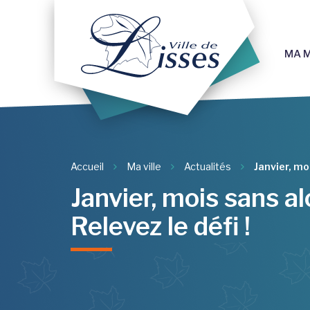
Gestion des traceurs
MA M
Accueil
Ma ville
Actualités
Janvier, moi
Janvier, mois sans al
Relevez le défi !