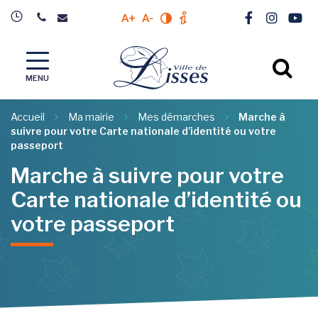
Gestion des traceurs
Lien vers l
Lien ver
Lien 
Augmenter la taille du texte
Diminuer la taille du texte
Modifier le contrastre du site
Plus d'info sur l'accessibili
Al
MENU
Accueil
Ma mairie
Mes démarches
Marche à
suivre pour votre Carte nationale d’identité ou votre
passeport
Marche à suivre pour votre
Carte nationale d’identité ou
votre passeport