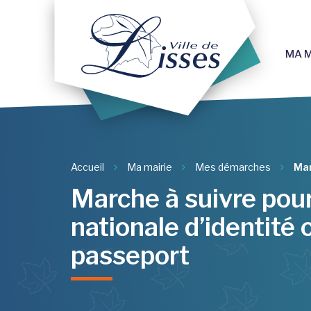
Gestion des traceurs
MA M
Accueil
Ma mairie
Mes démarches
Mar
Marche à suivre pour
nationale d’identité 
passeport