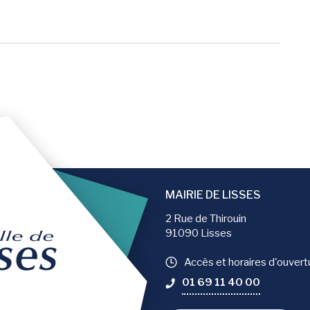
er la page
MAIRIE DE LISSES
2 Rue de Thirouin
91090 Lisses
Accès et horaires d'ouvert
01 69 11 40 00