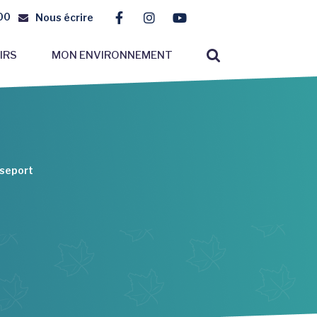
00
Nous écrire
Lien vers le compte Facebook
Lien vers le compte Instagr
Lien vers la chaîne You
RECHERCHE
IRS
MON ENVIRONNEMENT
FERMER
sseport