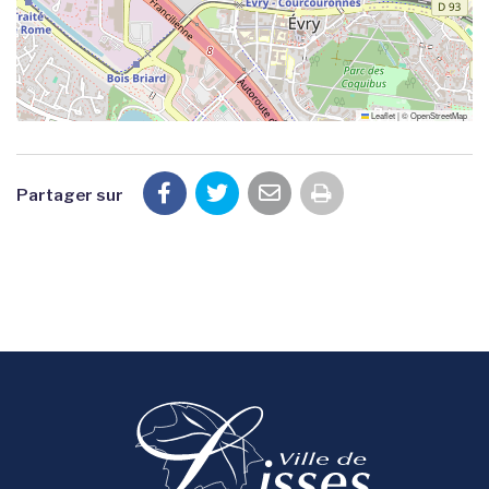
Leaflet
|
©
OpenStreetMap
Partager sur
Imprimer la pag