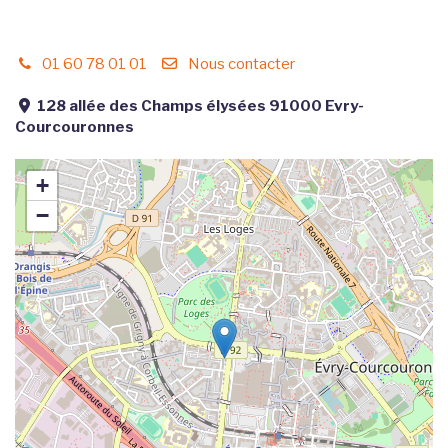
01 60 78 01 01
Nous contacter
128 allée des Champs élysées 91000 Evry-
Courcouronnes
+
−