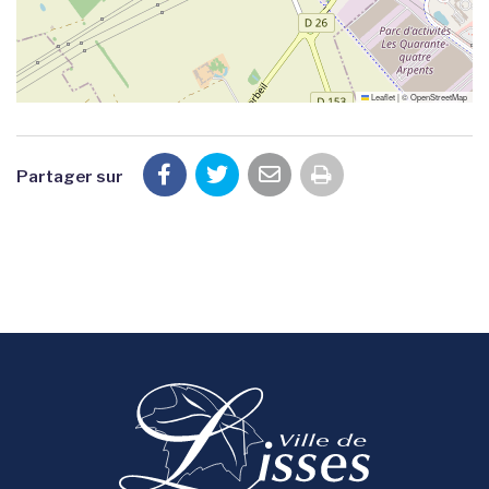
Leaflet
|
©
OpenStreetMap
Partager sur
Imprimer la pag